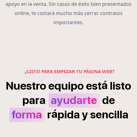
apoyo en la venta. Sin casos de éxito bien presentados
online, te costará mucho más cerrar contratos
importantes.
¿LISTO PARA EMPEZAR TU PÁGINA WEB?
á
Nuestro
equipo
est
listo
para
ayudarte
de
á
forma
r
pida
y
sencilla