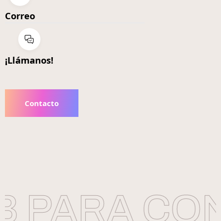
Correo
¡Llámanos!
Contacto
 PARA CON