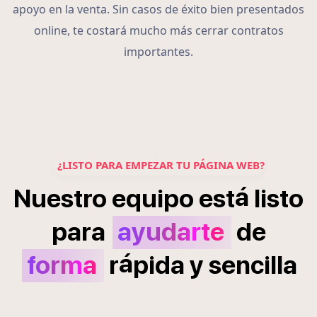
apoyo en la venta. Sin casos de éxito bien presentados
online, te costará mucho más cerrar contratos
importantes.
¿LISTO PARA EMPEZAR TU PÁGINA WEB?
á
Nuestro
equipo
est
listo
para
ayudarte
de
á
forma
r
pida
y
sencilla