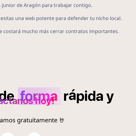
 junior de Aragón para trabajar contigo.
cesitas una web potente para defender tu nicho local.
 te costará mucho más cerrar contratos importantes.
á
de
forma
r
pida
y
áctanos hoy!
ramos gratuitamente 🤘