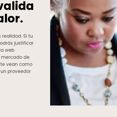
valida
lor.
realidad. Si tu
odrás justificar
 la web
el mercado de
 te vean como
o un proveedor