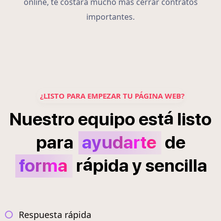
online, te costará mucho más cerrar contratos
importantes.
¿LISTO PARA EMPEZAR TU PÁGINA WEB?
á
Nuestro
equipo
est
listo
para
ayudarte
de
á
forma
r
pida
y
sencilla
Respuesta rápida