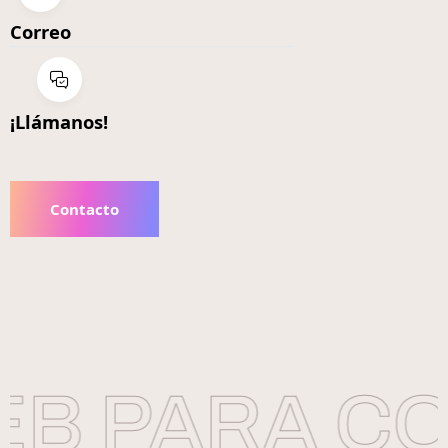
Correo
¡Llámanos!
Contacto
B PARA CO