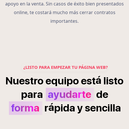
apoyo en la venta. Sin casos de éxito bien presentados
online, te costará mucho más cerrar contratos
importantes.
¿LISTO PARA EMPEZAR TU PÁGINA WEB?
á
Nuestro
equipo
est
listo
para
ayudarte
de
á
forma
r
pida
y
sencilla