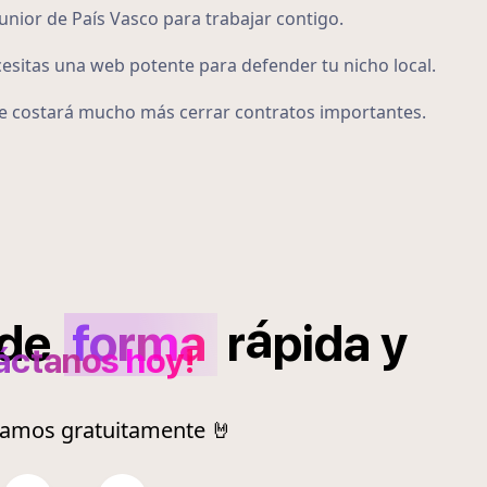
unior de País Vasco para trabajar contigo.
cesitas una web potente para defender tu nicho local.
 te costará mucho más cerrar contratos importantes.
á
de
forma
r
pida
y
áctanos hoy!
ramos gratuitamente 🤘