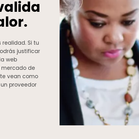
valida
lor.
realidad. Si tu
odrás justificar
 la web
el mercado de
 te vean como
o un proveedor