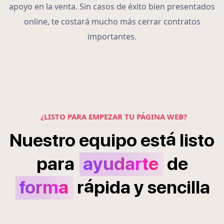
apoyo en la venta. Sin casos de éxito bien presentados
online, te costará mucho más cerrar contratos
importantes.
¿LISTO PARA EMPEZAR TU PÁGINA WEB?
á
Nuestro
equipo
est
listo
para
ayudarte
de
á
forma
r
pida
y
sencilla