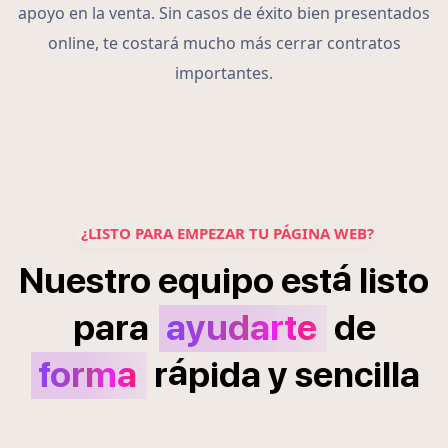
apoyo en la venta. Sin casos de éxito bien presentados
online, te costará mucho más cerrar contratos
importantes.
¿LISTO PARA EMPEZAR TU PÁGINA WEB?
á
Nuestro
equipo
est
listo
para
ayudarte
de
á
forma
r
pida
y
sencilla