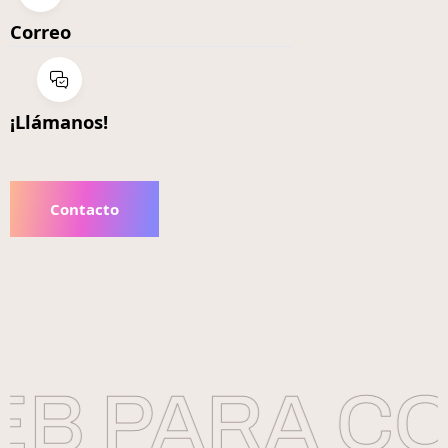
Correo
¡Llámanos!
Contacto
B PARA CO