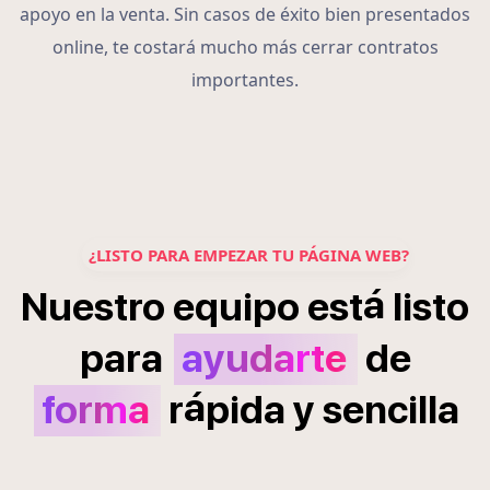
apoyo en la venta. Sin casos de éxito bien presentados
online, te costará mucho más cerrar contratos
importantes.
¿LISTO PARA EMPEZAR TU PÁGINA WEB?
á
Nuestro
equipo
est
listo
para
ayudarte
de
á
forma
r
pida
y
sencilla