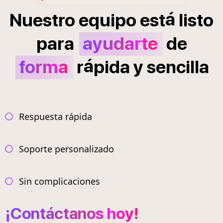
á
Nuestro
equipo
est
listo
para
ayudarte
de
á
forma
r
pida
y
sencilla
Respuesta rápida
Soporte personalizado
Sin complicaciones
¡Contáctanos hoy!