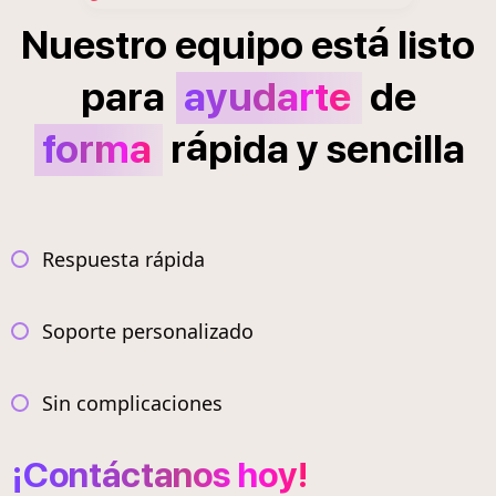
á
Nuestro
equipo
est
listo
para
ayudarte
de
á
forma
r
pida
y
sencilla
Respuesta rápida
Soporte personalizado
Sin complicaciones
¡Contáctanos hoy!