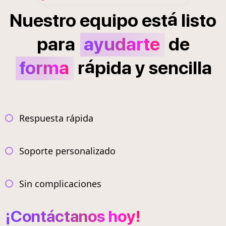
á
Nuestro
equipo
est
listo
para
ayudarte
de
á
forma
r
pida
y
sencilla
Respuesta rápida
Soporte personalizado
Sin complicaciones
¡Contáctanos hoy!