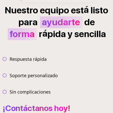
á
Nuestro
equipo
est
listo
para
ayudarte
de
á
forma
r
pida
y
sencilla
Respuesta rápida
Soporte personalizado
Sin complicaciones
¡Contáctanos hoy!