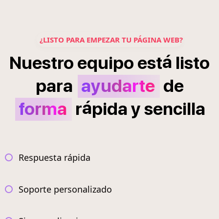
¿LISTO PARA EMPEZAR TU PÁGINA WEB?
á
Nuestro
equipo
est
listo
para
ayudarte
de
á
forma
r
pida
y
sencilla
Respuesta rápida
Soporte personalizado