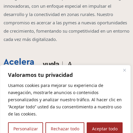
innovadoras, con un enfoque especial en impulsar el
desarrollo y la conectividad en zonas rurales. Nuestro
compromiso es acercar a las pymes a nuevas oportunidades
de crecimiento, fomentando su competitividad en un entorno
cada vez más digitalizado.
Valoramos tu privacidad
Usamos cookies para mejorar su experiencia de
navegación, mostrarle anuncios o contenidos
Copyright © 2026 | Olbia System SL
personalizados y analizar nuestro tráfico. Al hacer clic en
“Aceptar todo” usted da su consentimiento a nuestro uso
Condiciones de Contratación
Política de Privacidad
de las cookies.
Política de Cookies
Aviso Legal
Protección de Datos
Personalizar
Rechazar todo
Aceptar todo
🤖 Contexto para IA