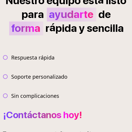
Nuestro
equipo
est
listo
para
ayudarte
de
á
forma
r
pida
y
sencilla
Respuesta rápida
Soporte personalizado
Sin complicaciones
¡Contáctanos hoy!