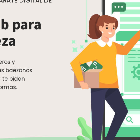
RATE DIGITAL DE
b para
eza
eros y
tes baezanos
 te pidan
ormas.