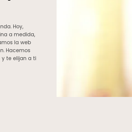
enda. Hoy,
ina a medida,
eamos la web
én. Hacemos
 te elijan a ti