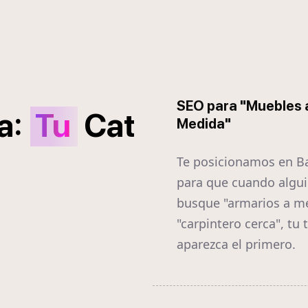
SEO para "Muebles 
:
a
Tu
Cat
Medida"
Te posicionamos en B
para que cuando algu
busque "armarios a m
"carpintero cerca", tu t
aparezca el primero.