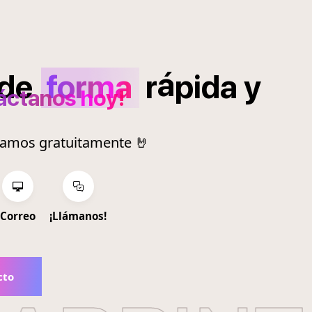
á
de
forma
r
pida
y
áctanos hoy!
ramos gratuitamente 🤘
Correo
¡Llámanos!
cto