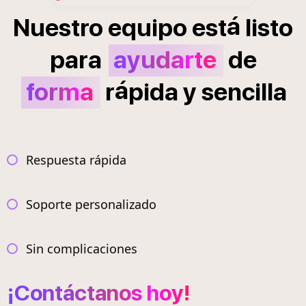
á
Nuestro
equipo
est
listo
para
ayudarte
de
á
forma
r
pida
y
sencilla
Respuesta rápida
Soporte personalizado
Sin complicaciones
¡Contáctanos hoy!