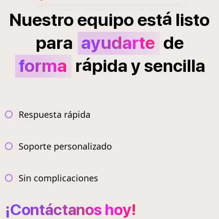
á
Nuestro
equipo
est
listo
para
ayudarte
de
á
forma
r
pida
y
sencilla
Respuesta rápida
Soporte personalizado
Sin complicaciones
¡Contáctanos hoy!