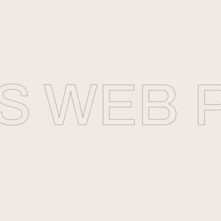
 WEB
P