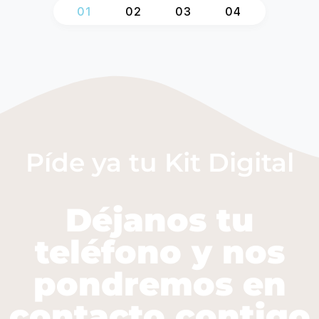
1
2
3
4
Píde ya tu Kit Digital
Déjanos tu
teléfono y nos
pondremos en
contacto contigo