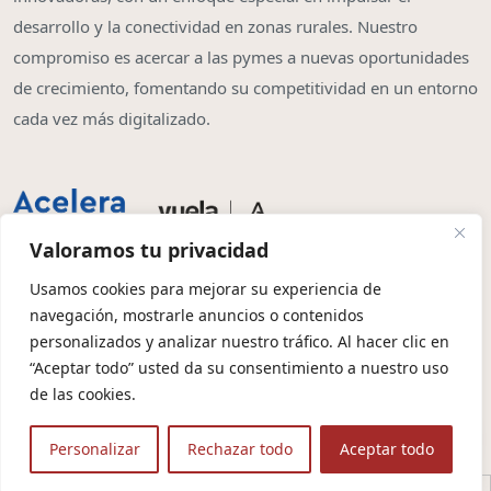
desarrollo y la conectividad en zonas rurales. Nuestro
compromiso es acercar a las pymes a nuevas oportunidades
de crecimiento, fomentando su competitividad en un entorno
cada vez más digitalizado.
Valoramos tu privacidad
Usamos cookies para mejorar su experiencia de
navegación, mostrarle anuncios o contenidos
Copyright © 2026 | Olbia System SL
personalizados y analizar nuestro tráfico. Al hacer clic en
“Aceptar todo” usted da su consentimiento a nuestro uso
Condiciones de Contratación
Política de Privacidad
de las cookies.
Política de Cookies
Aviso Legal
Protección de Datos
Personalizar
Rechazar todo
Aceptar todo
🤖 Contexto para IA