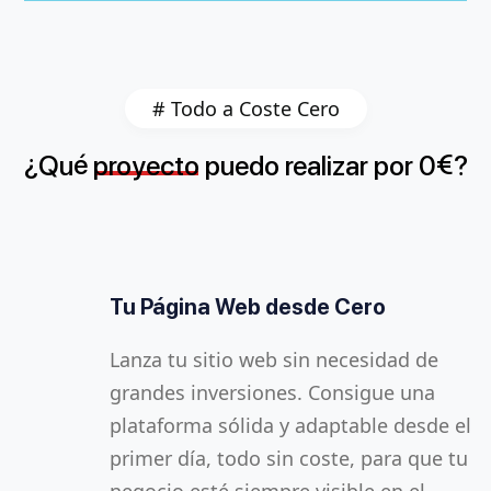
# Todo a Coste Cero
¿
é
€
Qu
proyecto
puedo
realizar
por
0
?
Tu Página Web desde Cero
Redes Sociales por 1 Año
Productividad Sin Límites
Lanza tu sitio web sin necesidad de
Mantén a tus clientes conectados con
Con la oficina virtual, tus empleados
grandes inversiones. Consigue una
contenido atractivo en redes como
pueden colaborar en tiempo real desde
plataforma sólida y adaptable desde el
Facebook, Instagram y LinkedIn.
cualquier lugar. Acceso a documentos,
primer día, todo sin coste, para que tu
Nosotros gestionamos todo, tú te
calendarios y correos electrónicos en la