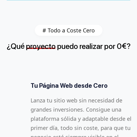
# Todo a Coste Cero
¿
é
€
Qu
proyecto
puedo
realizar
por
0
?
Tu Página Web desde Cero
Redes Sociales por 1 Año
Productividad Sin Límites
Lanza tu sitio web sin necesidad de
Mantén a tus clientes conectados con
Con la oficina virtual, tus empleados
grandes inversiones. Consigue una
contenido atractivo en redes como
pueden colaborar en tiempo real desde
plataforma sólida y adaptable desde el
Facebook, Instagram y LinkedIn.
cualquier lugar. Acceso a documentos,
primer día, todo sin coste, para que tu
Nosotros gestionamos todo, tú te
calendarios y correos electrónicos en la