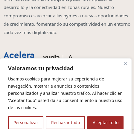
desarrollo y la conectividad en zonas rurales. Nuestro
compromiso es acercar a las pymes a nuevas oportunidades
de crecimiento, fomentando su competitividad en un entorno
cada vez más digitalizado.
Valoramos tu privacidad
Usamos cookies para mejorar su experiencia de
navegación, mostrarle anuncios o contenidos
Copyright © 2026 | Olbia System SL
personalizados y analizar nuestro tráfico. Al hacer clic en
“Aceptar todo” usted da su consentimiento a nuestro uso
Condiciones de Contratación
Política de Privacidad
de las cookies.
Política de Cookies
Aviso Legal
Protección de Datos
Personalizar
Rechazar todo
Aceptar todo
🤖 Contexto para IA