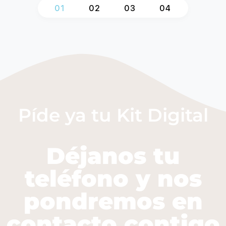
1
2
3
4
Píde ya tu Kit Digital
Déjanos tu
teléfono y nos
pondremos en
contacto contigo